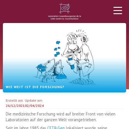
DIE ALLM
MUKOVISZIDOSE
PROJEKTE
SPENDEN
NEWS
AGENDA
MATERIAL
MEHR
WIE WEIT IST DIE FORSCHUNG?
Erstellt am
Update am
26/12/2021
02/04/2024
Die medizinische Forschung wird auf breiter Front von vielen
Laboratorien auf der ganzen Welt vorangetrieben.
Seit im Jahre 1985 das
CFTR-Gen
lokalisiert wurde, seine