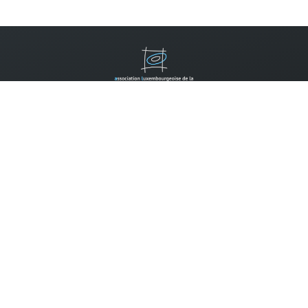
Contactez-nous
B.P. 310
L-2013 Luxembourg
Tel.:
(352) 2452 7777
Email:
info@allm.lu
Faire un don:
Compte pour les dons:
CCP IBAN LU14 1111 0398 0030 0000
Les dons envers l'ALLM peuvent être déduits des impôts selon
la règlementation en vigueur, si la somme annuelle des dons
envers des associations reconnues d'utilité publique dépasse
120 EURO.