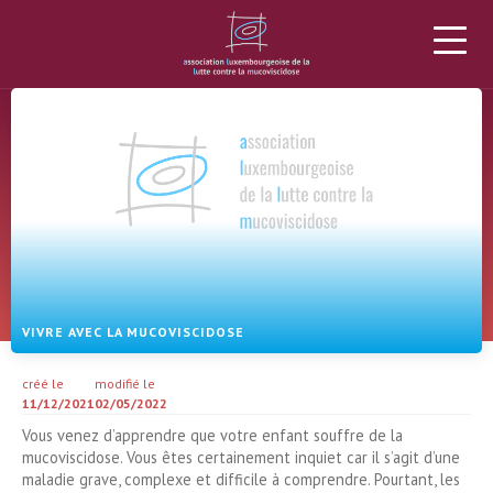
L’ALLM
LA MUCOVISCIDOSE
PROJETS
DONS
ACTUALITÉS
AGENDA
MATÉRIEL
PLUS
VIVRE AVEC LA MUCOVISCIDOSE
créé le
modifié le
11/12/2021
02/05/2022
Vous venez d’apprendre que votre enfant souffre de la
mucoviscidose. Vous êtes certainement inquiet car il s’agit d’une
maladie grave, complexe et difficile à comprendre. Pourtant, les