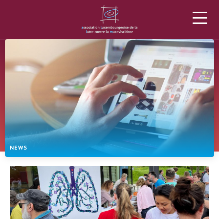
L’ALLM
LA MUCOVISCIDOSE
PROJETS
DONS
ACTUALITÉS
AGENDA
MATÉRIEL
PLUS
NEWS