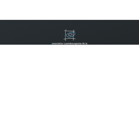
Contactez-nous
B.P. 310
L-2013 Luxembourg
Tel.:
(352) 2452 7777
Email:
info@allm.lu
Faire un don:
Compte pour les dons:
CCP IBAN LU14 1111 0398 0030 0000
Les dons envers l'ALLM peuvent être déduits des impôts selon
la règlementation en vigueur, si la somme annuelle des dons
envers des associations reconnues d'utilité publique dépasse
120 EURO.