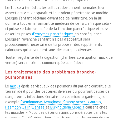
L’effet sera immédiat: les selles redeviennent normales, leur
aspect graisseux disparaît et leur odeur pénétrante se modifie.
Lorsque l’enfant réclame davantage de nourriture, on la lui
donnera tout en informant le médecin de ce fait, afin que celui-
ci puisse se faire une idée de la fonction pancréatique et puisse
doser les prises
d’
enzymes pancréatiques
en conséquence.
Lorsqu’en revanche l’enfant n’a pas d’appétit, il sera
probablement nécessaire de lui proposer des suppléments
caloriques qui se vendent sous des marques diverses.
Toute irrégularité de la digestion (diarrhée, constipation, maux de
ventre) sera notée et communiquée au médecin.
Les traitements des problèmes broncho-
pulmonaires
Le
mucus
épais et visqueux des poumons du patient constitue le
terrain idéal pour des bactéries diverses qui pourront causer de
dangereuses infections. Certains de ces micro-organismes, par
exemple
Pseudomonas Aeruginosa
,
Staphylococcus Aureus
,
Haemophilus Influenzae
et
Burkholderia Cepacia
causent chez
les malades – Muco des détériorations considérables dans les
poumons. Ces détériorations aboutissent, dans beaucoup de cas,