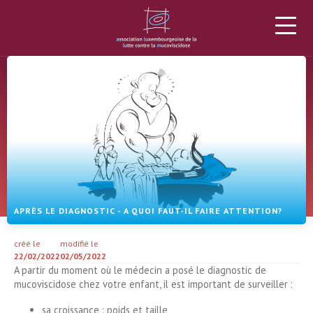
L’ALLM
LA MUCOVISCIDOSE
PROJETS
DONS
ACTUALITÉS
AGENDA
MATÉRIEL
PLUS
APRÈS LE DIAGNOSTIC - A QUOI FAUT-IL FAIRE ATTENTION?
créé le
modifié le
22/02/2022
02/05/2022
A partir du moment où le médecin a posé le diagnostic de
mucoviscidose chez votre enfant, il est important de surveiller :
sa croissance : poids et taille