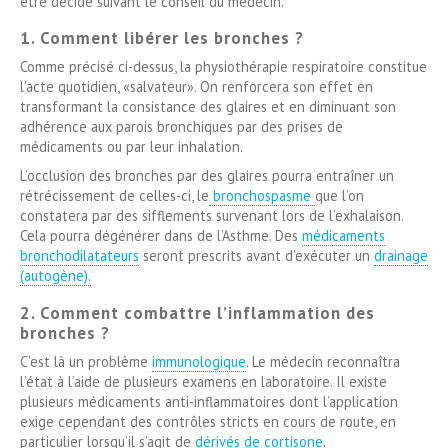
être décidé suivant le conseil du médecin.
1. Comment libérer les bronches ?
Comme précisé ci-dessus, la physiothérapie respiratoire constitue
l’acte quotidien, «salvateur». On renforcera son effet en
transformant la consistance des glaires et en diminuant son
adhérence aux parois bronchiques par des prises de
médicaments ou par leur inhalation.
L’occlusion des bronches par des glaires pourra entraîner un
rétrécissement de celles-ci, le
bronchospasme
que l’on
constatera par des sifflements survenant lors de l’exhalaison.
Cela pourra dégénérer dans de l’Asthme. Des
médicaments
bronchodilatateurs
seront prescrits avant d’exécuter un
drainage
(autogène).
2. Comment combattre l’inflammation des
bronches ?
C’est là un problème
immunologique
. Le médecin reconnaîtra
l’état à l’aide de plusieurs examens en laboratoire. Il existe
plusieurs médicaments anti-inflammatoires dont l’application
exige cependant des contrôles stricts en cours de route, en
particulier lorsqu’il s’agit de
dérivés de cortisone
.