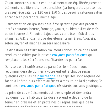
Ce qui importe surtout c’est une alimentation équilibrée, riche en
éléments nutritionnels indispensables (carbohydrates, protéines,
graisses) équivalant à 120 ou à 150 % des besoins caloriques d’un
enfant bien portant du même âge.
L’ alimentation en graisses peut être garantie par des produits
lactés courants: beurre, fromage, yaourt, ou bien huiles de maïs
ou de tournesol. En outre, l’ajout, sous contrôle médical, des
vitamines A, D, E, K, ainsi que des éléments minéraux fluor, zinc,
sélénium, fer, et magnésium sera nécessaire.
La digestion et l’assimilation d’aliments riches en calories sont
rendues possibles par la prise
d’enzymes pancréatiques
qui
remplacent les sécrétions insuffisantes du pancréas.
Dans le cas d'insuffisance du pancréas, le médecin vous
recommandera de donner à votre enfant, à chaque repas
quelques capsules de
pancréatine
. Ces capsules sont réglées de
façon à libérer leurs effets au fur et à mesure de la digestion; Ce
sont des
d’enzymes pancréatiques
résistants aux sucs gastriques.
La prise de ces médicaments est très simple et deviendra
rapidement une habitude. La dose à prendre dépend de la
teneur en graisses et en protéines du repas, ainsi que de la
tolérance de l’enfant envers les graisses proposées.