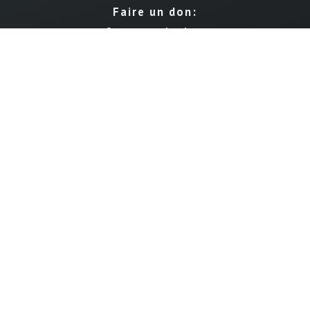
Faire un don:
Compte pour les dons:
CCP IBAN LU14 1111 0398 0030 0000
Les dons envers l'ALLM peuvent être déduits des impôts selon
la règlementation en vigueur, si la somme annuelle des dons
envers des associations reconnues d'utilité publique dépasse
120 EURO.
Nous suivre
Langue
© 2026 ALLM
HOME
NEWS
GLOSSAIRE
LIENS UTILES
ASPECTS LÉGAUX