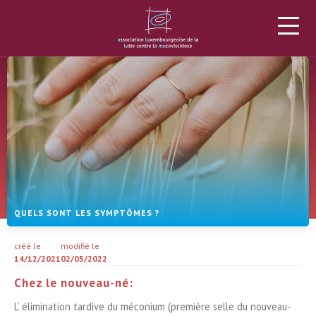
L’ALLM
LA MUCOVISCIDOSE
PROJETS
DONS
ACTUALITÉS
AGENDA
MATÉRIEL
PLUS
QUELS SONT LES SYMPTÔMES ?
créé le
modifié le
14/12/2021
02/05/2022
Chez le nouveau-né:
L’ élimination tardive du méconium (première selle du nouveau-