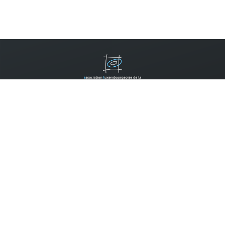
Contactez-nous
B.P. 310
L-2013 Luxembourg
Tel.:
(352) 2452 7777
Email:
info@allm.lu
Faire un don:
Compte pour les dons:
CCP IBAN LU14 1111 0398 0030 0000
Les dons envers l'ALLM peuvent être déduits des impôts selon
la règlementation en vigueur, si la somme annuelle des dons
envers des associations reconnues d'utilité publique dépasse