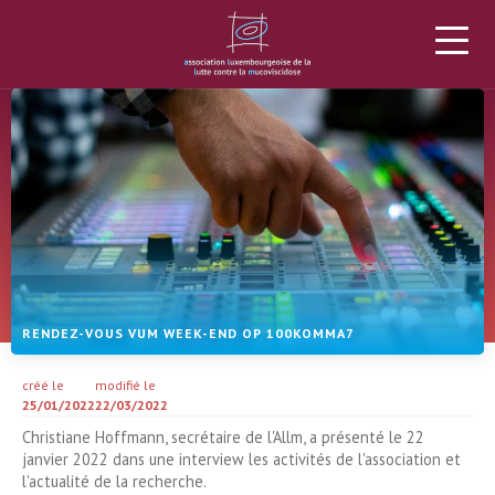
L’ALLM
LA MUCOVISCIDOSE
PROJETS
DONS
ACTUALITÉS
AGENDA
MATÉRIEL
PLUS
RENDEZ-VOUS VUM WEEK-END OP 100KOMMA7
créé le
modifié le
25/01/2022
22/03/2022
Christiane Hoffmann, secrétaire de l'Allm, a présenté le 22
janvier 2022 dans une interview les activités de l'association et
l'actualité de la recherche.