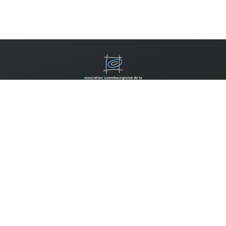
Contactez-nous
B.P. 310
L-2013 Luxembourg
Tel.:
(352) 2452 7777
Email:
info@allm.lu
Faire un don:
Compte pour les dons:
CCP IBAN LU14 1111 0398 0030 0000
Les dons envers l'ALLM peuvent être déduits des impôts selon
la règlementation en vigueur, si la somme annuelle des dons
envers des associations reconnues d'utilité publique dépasse