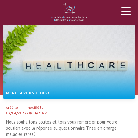
L’ALLM
LA MUCOVISCIDOSE
PROJETS
DONS
ACTUALITÉS
AGENDA
MATÉRIEL
PLUS
MERCI A VOUS TOUS !
créé le
modifié le
07/04/2022
20/04/2022
Nous souhaitons toutes et tous vous remercier pour votre
soutien avec la réponse au questionnaire "Prise en charge
maladies rares".