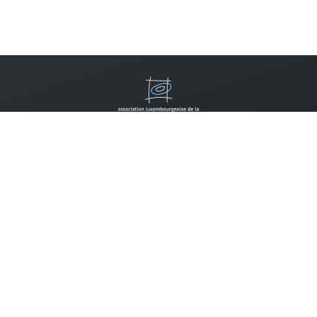
Contactez-nous
B.P. 310
L-2013 Luxembourg
Tel.:
(352) 2452 7777
Email:
info@allm.lu
Faire un don:
Compte pour les dons:
CCP IBAN LU14 1111 0398 0030 0000
Les dons envers l'ALLM peuvent être déduits des impôts selon
la règlementation en vigueur, si la somme annuelle des dons
envers des associations reconnues d'utilité publique dépasse