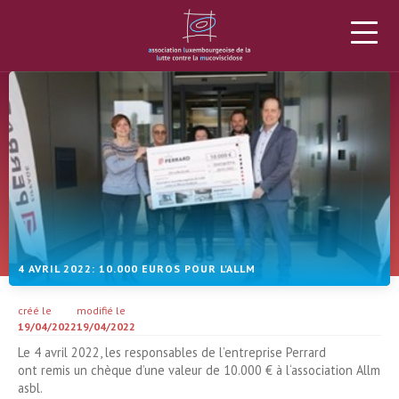
L’ALLM
LA MUCOVISCIDOSE
PROJETS
DONS
ACTUALITÉS
AGENDA
MATÉRIEL
PLUS
4 AVRIL 2022: 10.000 EUROS POUR L'ALLM
créé le
modifié le
19/04/2022
19/04/2022
Le
4 avril 2022
,
les
responsables de l’entreprise Perrard
ont
remis un chèque
d’une
valeur de
10.000
€
à l
‘association Allm
asbl.