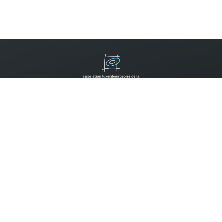
Contactez-nous
B.P. 310
L-2013 Luxembourg
Tel.:
(352) 2452 7777
Email:
info@allm.lu
Faire un don:
Compte pour les dons:
CCP IBAN LU14 1111 0398 0030 0000
Les dons envers l'ALLM peuvent être déduits des impôts selon
la règlementation en vigueur, si la somme annuelle des dons
envers des associations reconnues d'utilité publique dépasse