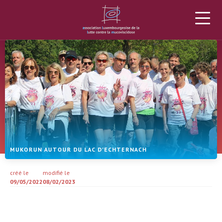
L’ALLM
LA MUCOVISCIDOSE
PROJETS
DONS
ACTUALITÉS
AGENDA
MATÉRIEL
PLUS
MUKORUN AUTOUR DU LAC D'ECHTERNACH
créé le
modifié le
09/05/2022
08/02/2023